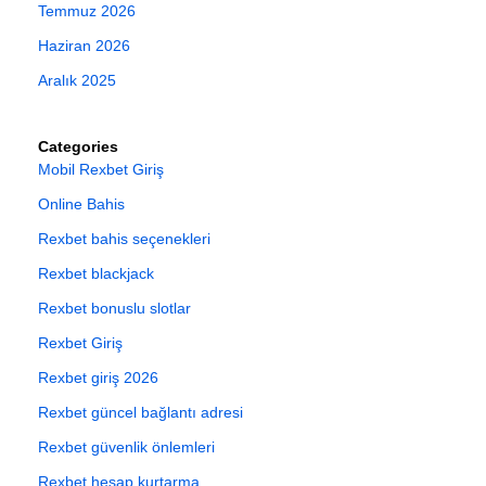
Temmuz 2026
Haziran 2026
Aralık 2025
Categories
Mobil Rexbet Giriş
Online Bahis
Rexbet bahis seçenekleri
Rexbet blackjack
Rexbet bonuslu slotlar
Rexbet Giriş
Rexbet giriş 2026
Rexbet güncel bağlantı adresi
Rexbet güvenlik önlemleri
Rexbet hesap kurtarma