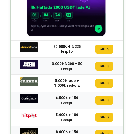
20.000₺ + %225
GİRİŞ
kripto
3.000₺ %200 + 50
GİRİŞ
freespin
5.000₺ iade +
GİRİŞ
1.000₺ risksiz
6.500₺ + 150
GİRİŞ
freespin
5.000₺ + 100
GİRİŞ
freespin
8.000₺ + 150