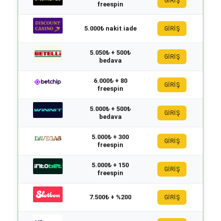
GİRİŞ
freespin
5.000₺ nakit iade
GİRİŞ
5.050₺ + 500₺
GİRİŞ
bedava
6.000₺ + 80
GİRİŞ
freespin
5.000₺ + 500₺
GİRİŞ
bedava
5.000₺ + 300
GİRİŞ
freespin
5.000₺ + 150
GİRİŞ
freespin
7.500₺ + %200
GİRİŞ