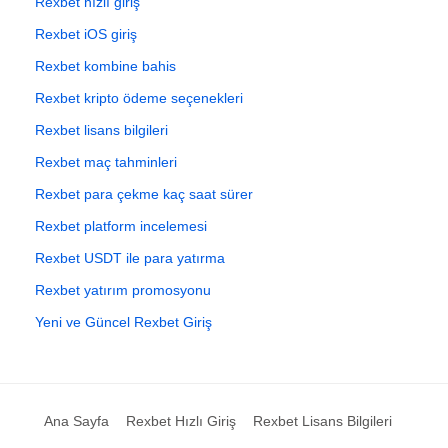
Rexbet hızlı giriş
Rexbet iOS giriş
Rexbet kombine bahis
Rexbet kripto ödeme seçenekleri
Rexbet lisans bilgileri
Rexbet maç tahminleri
Rexbet para çekme kaç saat sürer
Rexbet platform incelemesi
Rexbet USDT ile para yatırma
Rexbet yatırım promosyonu
Yeni ve Güncel Rexbet Giriş
Ana Sayfa
Rexbet Hızlı Giriş
Rexbet Lisans Bilgileri