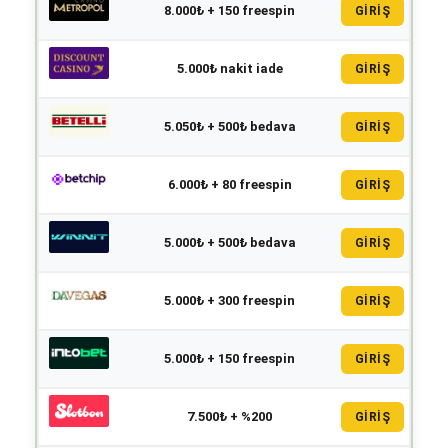
8.000₺ + 150 freespin
GİRİŞ
5.000₺ nakit iade
GİRİŞ
5.050₺ + 500₺ bedava
GİRİŞ
6.000₺ + 80 freespin
GİRİŞ
5.000₺ + 500₺ bedava
GİRİŞ
5.000₺ + 300 freespin
GİRİŞ
5.000₺ + 150 freespin
GİRİŞ
7.500₺ + %200
GİRİŞ