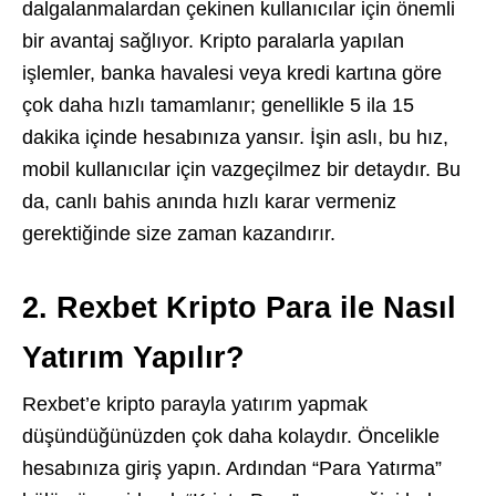
dalgalanmalardan çekinen kullanıcılar için önemli
bir avantaj sağlıyor. Kripto paralarla yapılan
işlemler, banka havalesi veya kredi kartına göre
çok daha hızlı tamamlanır; genellikle 5 ila 15
dakika içinde hesabınıza yansır. İşin aslı, bu hız,
mobil kullanıcılar için vazgeçilmez bir detaydır. Bu
da, canlı bahis anında hızlı karar vermeniz
gerektiğinde size zaman kazandırır.
2. Rexbet Kripto Para ile Nasıl
Yatırım Yapılır?
Rexbet’e kripto parayla yatırım yapmak
düşündüğünüzden çok daha kolaydır. Öncelikle
hesabınıza giriş yapın. Ardından “Para Yatırma”