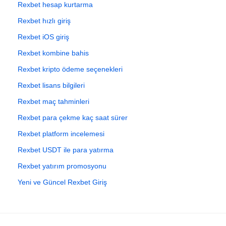
Rexbet hesap kurtarma
Rexbet hızlı giriş
Rexbet iOS giriş
Rexbet kombine bahis
Rexbet kripto ödeme seçenekleri
Rexbet lisans bilgileri
Rexbet maç tahminleri
Rexbet para çekme kaç saat sürer
Rexbet platform incelemesi
Rexbet USDT ile para yatırma
Rexbet yatırım promosyonu
Yeni ve Güncel Rexbet Giriş