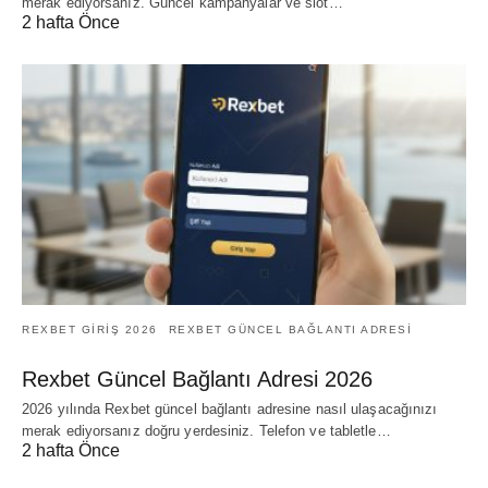
merak ediyorsanız. Güncel kampanyalar ve slot…
2 hafta Önce
REXBET GIRIŞ 2026
REXBET GÜNCEL BAĞLANTI ADRESI
Rexbet Güncel Bağlantı Adresi 2026
2026 yılında Rexbet güncel bağlantı adresine nasıl ulaşacağınızı
merak ediyorsanız doğru yerdesiniz. Telefon ve tabletle…
2 hafta Önce