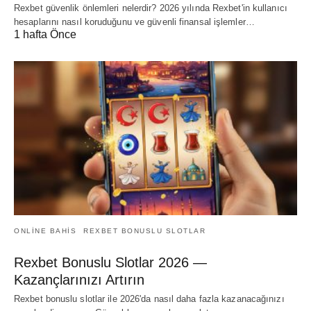
Rexbet güvenlik önlemleri nelerdir? 2026 yılında Rexbet'in kullanıcı
hesaplarını nasıl koruduğunu ve güvenli finansal işlemler…
1 hafta Önce
ONLINE BAHIS
REXBET BONUSLU SLOTLAR
Rexbet Bonuslu Slotlar 2026 —
Kazançlarınızı Artırın
Rexbet bonuslu slotlar ile 2026'da nasıl daha fazla kazanacağınızı