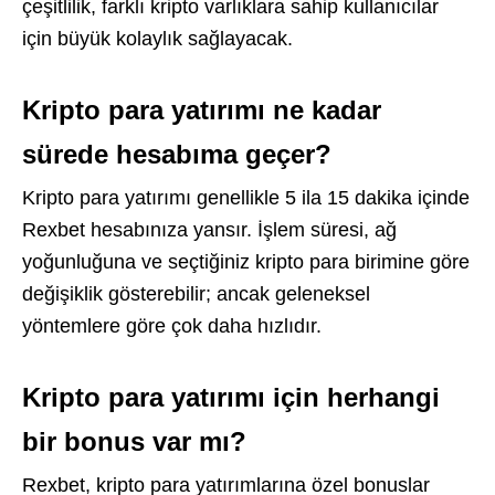
çeşitlilik, farklı kripto varlıklara sahip kullanıcılar
için büyük kolaylık sağlayacak.
Kripto para yatırımı ne kadar
sürede hesabıma geçer?
Kripto para yatırımı genellikle 5 ila 15 dakika içinde
Rexbet hesabınıza yansır. İşlem süresi, ağ
yoğunluğuna ve seçtiğiniz kripto para birimine göre
değişiklik gösterebilir; ancak geleneksel
yöntemlere göre çok daha hızlıdır.
Kripto para yatırımı için herhangi
bir bonus var mı?
Rexbet, kripto para yatırımlarına özel bonuslar