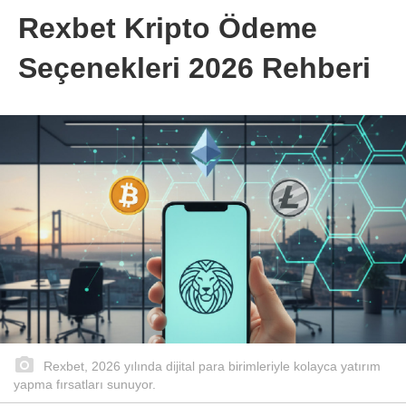
Rexbet Kripto Ödeme
Seçenekleri 2026 Rehberi
Rexbet, 2026 yılında dijital para birimleriyle kolayca yatırım
yapma fırsatları sunuyor.