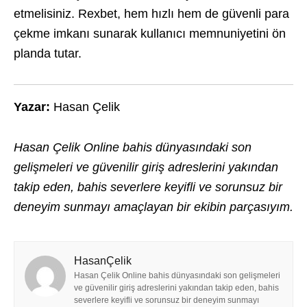
etmelisiniz. Rexbet, hem hızlı hem de güvenli para
çekme imkanı sunarak kullanıcı memnuniyetini ön
planda tutar.
Yazar:
Hasan Çelik
Hasan Çelik Online bahis dünyasındaki son
gelişmeleri ve güvenilir giriş adreslerini yakından
takip eden, bahis severlere keyifli ve sorunsuz bir
deneyim sunmayı amaçlayan bir ekibin parçasıyım.
HasanÇelik
Hasan Çelik Online bahis dünyasındaki son gelişmeleri
ve güvenilir giriş adreslerini yakından takip eden, bahis
severlere keyifli ve sorunsuz bir deneyim sunmayı