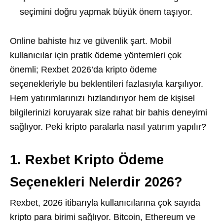
seçimini doğru yapmak büyük önem taşıyor.
Online bahiste hız ve güvenlik şart. Mobil
kullanıcılar için pratik ödeme yöntemleri çok
önemli; Rexbet 2026’da kripto ödeme
seçenekleriyle bu beklentileri fazlasıyla karşılıyor.
Hem yatırımlarınızı hızlandırıyor hem de kişisel
bilgilerinizi koruyarak size rahat bir bahis deneyimi
sağlıyor. Peki kripto paralarla nasıl yatırım yapılır?
1. Rexbet Kripto Ödeme
Seçenekleri Nelerdir 2026?
Rexbet, 2026 itibarıyla kullanıcılarına çok sayıda
kripto para birimi sağlıyor. Bitcoin, Ethereum ve