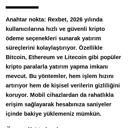
Anahtar nokta:
Rexbet, 2026 yılında
kullanıcılarına hızlı ve güvenli kripto
ödeme seçenekleri sunarak yatırım
süreçlerini kolaylaştırıyor. Özellikle
Bitcoin, Ethereum ve Litecoin gibi popüler
kripto paralarla yatırım yapma imkanı
mevcut. Bu yöntemler, hem işlem hızını
artırıyor hem de kişisel verilerin gizliliğini
koruyor. Mobil cihazlardan da rahatlıkla
erişim sağlayarak hesabınıza saniyeler
içinde bakiye yüklemeniz mümkün.