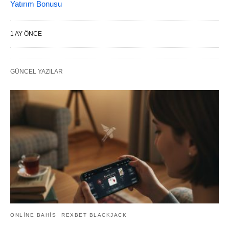
Yatırım Bonusu
1 AY ÖNCE
GÜNCEL YAZILAR
ONLINE BAHIS
REXBET BLACKJACK