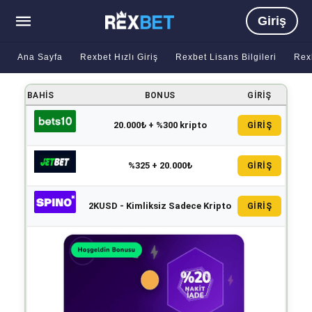
Giriş
Ana Sayfa
Rexbet Hızlı Giriş
Rexbet Lisans Bilgileri
Rex
BAHIS
BONUS
GIRIŞ
20.000₺ + %300 kripto
GİRİŞ
%325 + 20.000₺
GİRİŞ
2KUSD - Kimliksiz Sadece Kripto
GİRİŞ