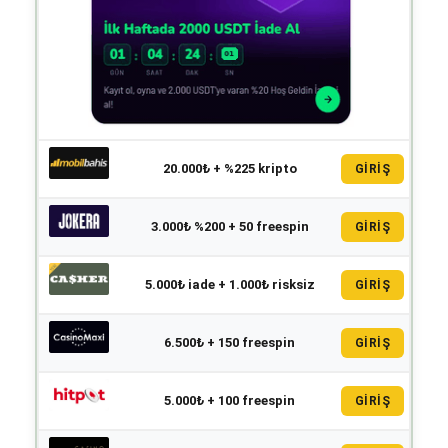
20.000₺ + %225 kripto
GİRİŞ
3.000₺ %200 + 50 freespin
GİRİŞ
5.000₺ iade + 1.000₺ risksiz
GİRİŞ
6.500₺ + 150 freespin
GİRİŞ
5.000₺ + 100 freespin
GİRİŞ