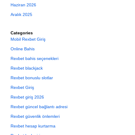
Haziran 2026
Aralık 2025
Categories
Mobil Rexbet Giriş
Online Bahis
Rexbet bahis seçenekleri
Rexbet blackjack
Rexbet bonuslu slotlar
Rexbet Giriş
Rexbet giriş 2026
Rexbet güncel bağlantı adresi
Rexbet güvenlik önlemleri
Rexbet hesap kurtarma