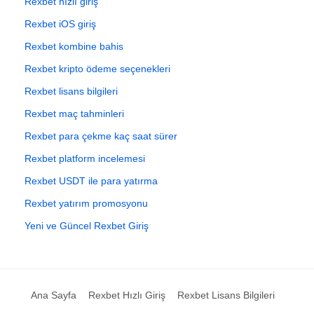
Rexbet hızlı giriş
Rexbet iOS giriş
Rexbet kombine bahis
Rexbet kripto ödeme seçenekleri
Rexbet lisans bilgileri
Rexbet maç tahminleri
Rexbet para çekme kaç saat sürer
Rexbet platform incelemesi
Rexbet USDT ile para yatırma
Rexbet yatırım promosyonu
Yeni ve Güncel Rexbet Giriş
Ana Sayfa
Rexbet Hızlı Giriş
Rexbet Lisans Bilgileri