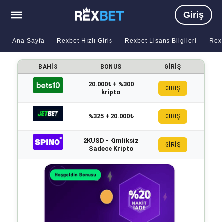
Giriş
Ana Sayfa
Rexbet Hızlı Giriş
Rexbet Lisans Bilgileri
Rex
BAHIS
BONUS
GIRIŞ
20.000₺ + %300
GİRİŞ
kripto
%325 + 20.000₺
GİRİŞ
2KUSD - Kimliksiz
GİRİŞ
Sadece Kripto