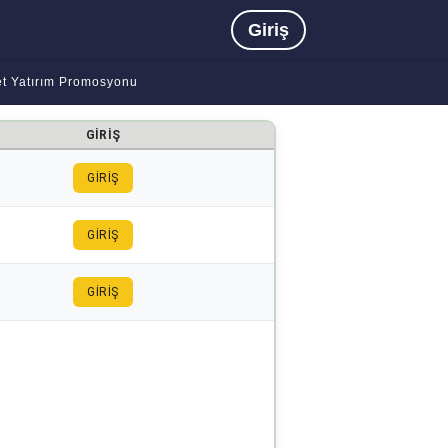
Giriş
t Yatırım Promosyonu
GIRIŞ
GİRİŞ
GİRİŞ
GİRİŞ