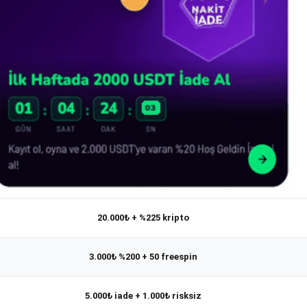
20.000₺ + %225 kripto
3.000₺ %200 + 50 freespin
5.000₺ iade + 1.000₺ risksiz