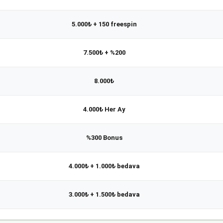
5.000₺ + 150 freespin
7.500₺ + %200
8.000₺
4.000₺ Her Ay
%300 Bonus
4.000₺ + 1.000₺ bedava
3.000₺ + 1.500₺ bedava