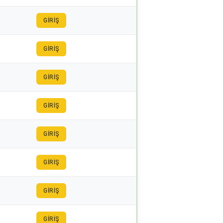
GİRİŞ
GİRİŞ
GİRİŞ
GİRİŞ
GİRİŞ
GİRİŞ
GİRİŞ
GİRİŞ