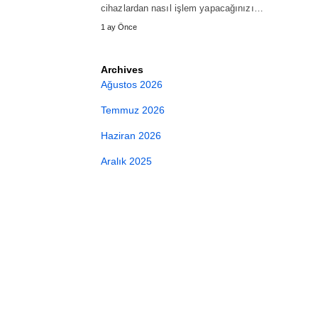
cihazlardan nasıl işlem yapacağınızı…
1 ay Önce
Archives
Ağustos 2026
Temmuz 2026
Haziran 2026
Aralık 2025