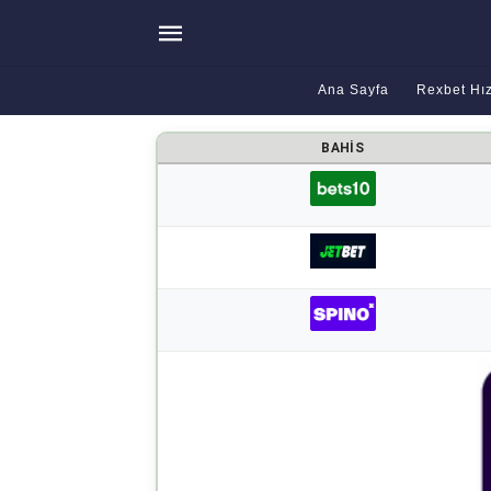
Ana Sayfa
Rexbet Hızl
BAHIS