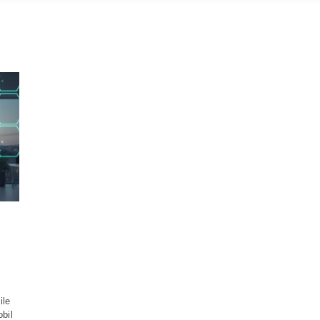
ile
obil