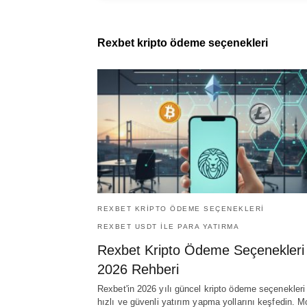
Rexbet kripto ödeme seçenekleri
REXBET KRIPTO ÖDEME SEÇENEKLERI
REXBET USDT ILE PARA YATIRMA
Rexbet Kripto Ödeme Seçenekleri
2026 Rehberi
Rexbet'in 2026 yılı güncel kripto ödeme seçenekleri 
hızlı ve güvenli yatırım yapma yollarını keşfedin. M