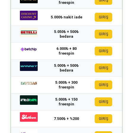
GİRİŞ
freespin
5.000₺ nakit iade
GİRİŞ
5.050₺ + 500₺
GİRİŞ
bedava
6.000₺ + 80
GİRİŞ
freespin
5.000₺ + 500₺
GİRİŞ
bedava
5.000₺ + 300
GİRİŞ
freespin
5.000₺ + 150
GİRİŞ
freespin
7.500₺ + %200
GİRİŞ