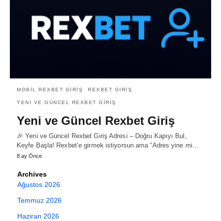
MOBIL REXBET GIRIŞ
REXBET GIRIŞ
YENI VE GÜNCEL REXBET GIRIŞ
Yeni ve Güncel Rexbet Giriş
🎉 Yeni ve Güncel Rexbet Giriş Adresi – Doğru Kapıyı Bul,
Keyfe Başla! Rexbet’e girmek istiyorsun ama “Adres yine mi…
8 ay Önce
Archives
Ağustos 2026
Temmuz 2026
Haziran 2026