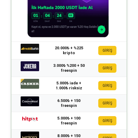
20.000₺ + %225
GİRİŞ
kripto
3.000₺ %200 + 50
GİRİŞ
freespin
5.000₺ iade +
GİRİŞ
1.000₺ risksiz
6.500₺ + 150
GİRİŞ
freespin
5.000₺ + 100
GİRİŞ
freespin
8.000₺ + 150