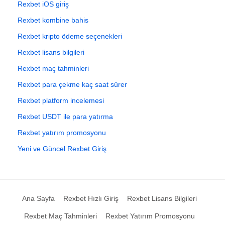
Rexbet iOS giriş
Rexbet kombine bahis
Rexbet kripto ödeme seçenekleri
Rexbet lisans bilgileri
Rexbet maç tahminleri
Rexbet para çekme kaç saat sürer
Rexbet platform incelemesi
Rexbet USDT ile para yatırma
Rexbet yatırım promosyonu
Yeni ve Güncel Rexbet Giriş
Ana Sayfa
Rexbet Hızlı Giriş
Rexbet Lisans Bilgileri
Rexbet Maç Tahminleri
Rexbet Yatırım Promosyonu