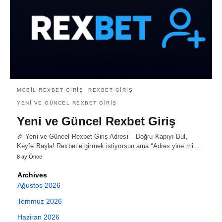
MOBIL REXBET GIRIŞ
REXBET GIRIŞ
YENI VE GÜNCEL REXBET GIRIŞ
Yeni ve Güncel Rexbet Giriş
🎉 Yeni ve Güncel Rexbet Giriş Adresi – Doğru Kapıyı Bul,
Keyfe Başla! Rexbet’e girmek istiyorsun ama “Adres yine mi…
8 ay Önce
Archives
Ağustos 2026
Temmuz 2026
Haziran 2026