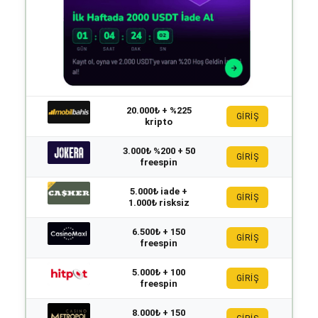
20.000₺ + %225
GİRİŞ
kripto
3.000₺ %200 + 50
GİRİŞ
freespin
5.000₺ iade +
GİRİŞ
1.000₺ risksiz
6.500₺ + 150
GİRİŞ
freespin
5.000₺ + 100
GİRİŞ
freespin
8.000₺ + 150