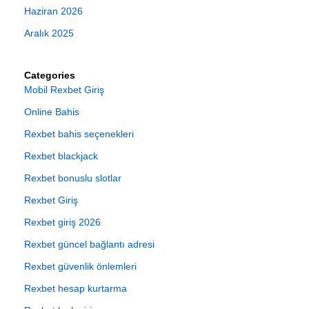
Haziran 2026
Aralık 2025
Categories
Mobil Rexbet Giriş
Online Bahis
Rexbet bahis seçenekleri
Rexbet blackjack
Rexbet bonuslu slotlar
Rexbet Giriş
Rexbet giriş 2026
Rexbet güncel bağlantı adresi
Rexbet güvenlik önlemleri
Rexbet hesap kurtarma