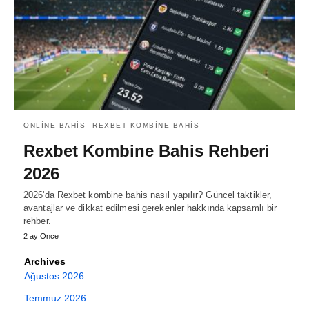
ONLINE BAHIS
REXBET KOMBINE BAHIS
Rexbet Kombine Bahis Rehberi
2026
2026'da Rexbet kombine bahis nasıl yapılır? Güncel taktikler,
avantajlar ve dikkat edilmesi gerekenler hakkında kapsamlı bir
rehber.
2 ay Önce
Archives
Ağustos 2026
Temmuz 2026