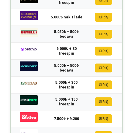
GİRİŞ
freespin
5.000₺ nakit iade
GİRİŞ
5.050₺ + 500₺
GİRİŞ
bedava
6.000₺ + 80
GİRİŞ
freespin
5.000₺ + 500₺
GİRİŞ
bedava
5.000₺ + 300
GİRİŞ
freespin
5.000₺ + 150
GİRİŞ
freespin
7.500₺ + %200
GİRİŞ