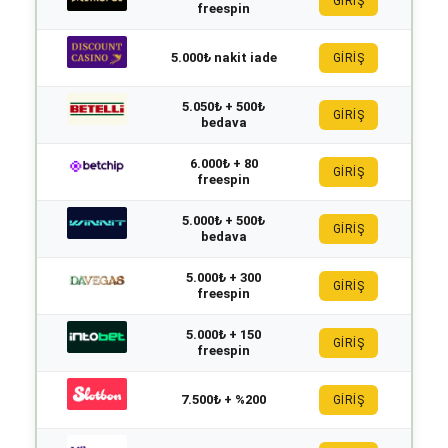
GİRİŞ
freespin
5.000₺ nakit iade
GİRİŞ
5.050₺ + 500₺
GİRİŞ
bedava
6.000₺ + 80
GİRİŞ
freespin
5.000₺ + 500₺
GİRİŞ
bedava
5.000₺ + 300
GİRİŞ
freespin
5.000₺ + 150
GİRİŞ
freespin
7.500₺ + %200
GİRİŞ